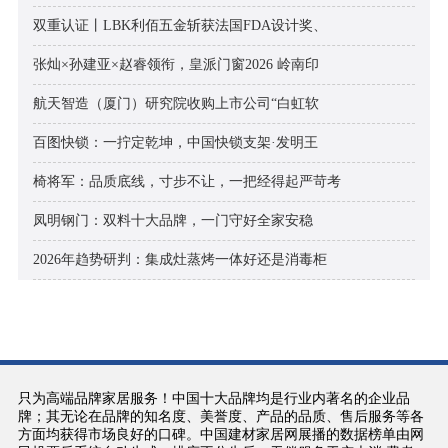
双重认证丨LBK利佰五金斩获法国FDA设计奖、
张灿×孙建亚×赵睿领衔，皇派门窗2026 岭南印
航天智造（厦门）研究院收购上市公司“白虹软
百图快锁：一拧定乾坤，中国快锁支架·发明王
椅将军：品质底线，寸步不让，一把经得起严苛考
凤明钢门：双料十大品牌，一门守好全家安稳
2026年趋势研判：集成灶蒸烤一体好还是消毒柜
只为高端品牌家居服务！中国十大品牌均是行业内著名的企业品
牌；其无论在品牌的知名度、美誉度、产品的品质、售后服务等各
方面均获得市场良好的口碑。中国建材家居网展播的数据榜单由网