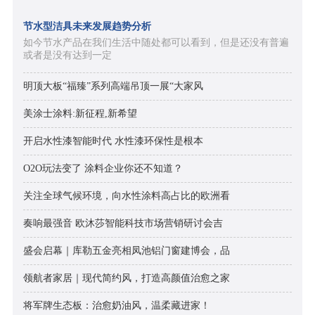
节水型洁具未来发展趋势分析
如今节水产品在我们生活中随处都可以看到，但是还没有普遍
或者是没有达到一定
明顶大板“福臻”系列高端吊顶一展“大家风
美涂士涂料:新征程,新希望
开启水性漆智能时代 水性漆环保性是根本
O2O玩法变了 涂料企业你还不知道？
关注全球气候环境，向水性涂料高占比的欧洲看
奏响最强音 欧沐莎智能科技市场营销研讨会吉
盛会启幕｜库勒五金亮相凤池铝门窗建博会，品
领航者家居｜现代简约风，打造高颜值治愈之家
将军牌生态板：治愈奶油风，温柔藏进家！