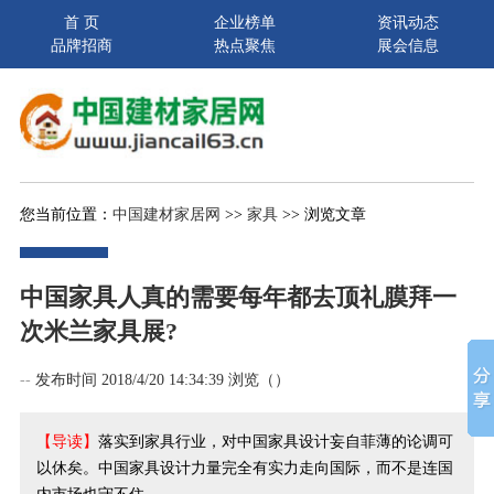
首 页
企业榜单
资讯动态
品牌招商
热点聚焦
展会信息
您当前位置：
中国建材家居网
>>
家具
>> 浏览文章
中国家具人真的需要每年都去顶礼膜拜一
次米兰家具展?
--
发布时间 2018/4/20 14:34:39 浏览（
）
【导读】
落实到家具行业，对中国家具设计妄自菲薄的论调可
以休矣。中国家具设计力量完全有实力走向国际，而不是连国