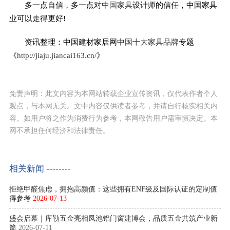
多一点自信，多一点对
中国家具
设计师的信任，中国家具
业可以走得更好!
资讯整理：中国建材家居网
中国十大家具品牌
专题
《
http://jiaju.jiancai163.cn/
》
免责声明：此文内容为本网站转载企业宣传资讯，仅代表作者个人
观点，与本网无关。文中内容仅供读者参考，并请自行核实相关内
容。如用户将之作为消费行为参考，本网敬告用户需审慎决定。本
网不承担任何经济和法律责任。
相关新闻 --------
拒绝甲醛焦虑，拥抱高颜值：这些拥有ENF级及国际认证的定制值
得参考
2026-07-13
盛会启幕｜库勒五金亮相凤池铝门窗建博会，品质五金共筑产业新
篇
2026-07-11