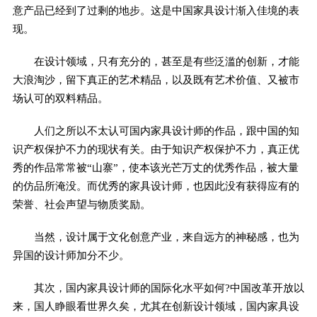
意产品已经到了过剩的地步。这是中国家具设计渐入佳境的表
现。
在设计领域，只有充分的，甚至是有些泛滥的创新，才能
大浪淘沙，留下真正的艺术精品，以及既有艺术价值、又被市
场认可的双料精品。
人们之所以不太认可国内家具设计师的作品，跟中国的知
识产权保护不力的现状有关。由于知识产权保护不力，真正优
秀的作品常常被“山寨”，使本该光芒万丈的优秀作品，被大量
的仿品所淹没。而优秀的家具设计师，也因此没有获得应有的
荣誉、社会声望与物质奖励。
当然，设计属于文化创意产业，来自远方的神秘感，也为
异国的设计师加分不少。
其次，国内家具设计师的国际化水平如何?中国改革开放以
来，国人睁眼看世界久矣，尤其在创新设计领域，国内家具设