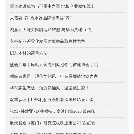
渠道建设成为当下重中之重 地板企业权衡线上
人需要“养”热水器品牌也需要“养”
鸿雁五大能力赋能地产转型 与华为共建IoT生
衣柜企业差异化发展才能够获取良性竞争
识别木材的简单方法
盛会启幕｜库勒五金亮相凤池铝门窗建博会，品
领航者家居｜现代简约风，打造高颜值治愈之家
将军牌生态板：治愈奶油风，温柔藏进家！
双重认证丨LBK利佰五金斩获法国FDA设计奖、
张灿×孙建亚×赵睿领衔，皇派门窗2026 岭南印
航天智造（厦门）研究院收购上市公司“白虹软