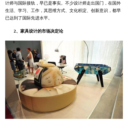
计师与国际接轨，早已是事实。不少设计师走出国门，在国外
生活、学习、工作，其思维方式、文化积淀、创新意识，都早
已达到了国际先进水平。
2、家具设计的市场决定论