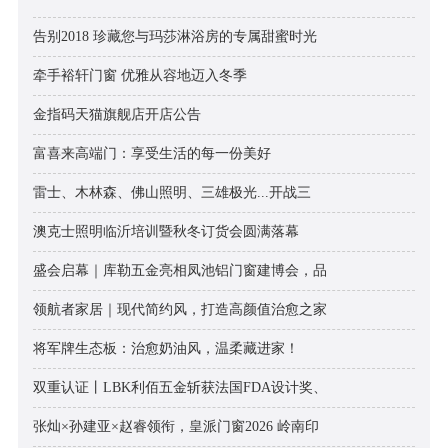
告别2018 珍藏您与玛莎淋浴房的专属甜蜜时光
牵手裕轩门窗 优雅从容地迈入冬季
金指码天猫旗舰店开店公告
富喜来高端门：享受生活的每一份美好
雷士、木林森、佛山照明、三雄极光...开战三
澳克士照明临沂培训暨秋冬订货会圆满落幕
盛会启幕｜库勒五金亮相凤池铝门窗建博会，品
领航者家居｜现代简约风，打造高颜值治愈之家
将军牌生态板：治愈奶油风，温柔藏进家！
双重认证丨LBK利佰五金斩获法国FDA设计奖、
张灿×孙建亚×赵睿领衔，皇派门窗2026 岭南印