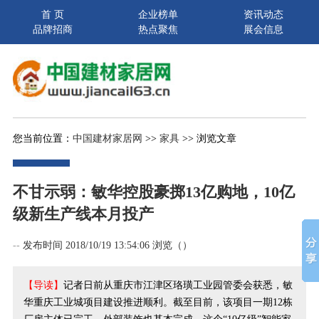
首 页
企业榜单
资讯动态
品牌招商
热点聚焦
展会信息
您当前位置：
中国建材家居网
>>
家具
>> 浏览文章
不甘示弱：敏华控股豪掷13亿购地，10亿
级新生产线本月投产
--
发布时间 2018/10/19 13:54:06 浏览（
）
【导读】
记者日前从重庆市江津区珞璜工业园管委会获悉，敏
华重庆工业城项目建设推进顺利。截至目前，该项目一期12栋